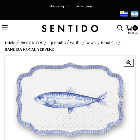
Estás comprando en Uruguay
0
$0 USD
/
/
/
/
/
Inicio
PRODUCTOS
Pip Studio
Vajilla
Bowls y Bandejas
BANDEJA ROYAL YERSEKE