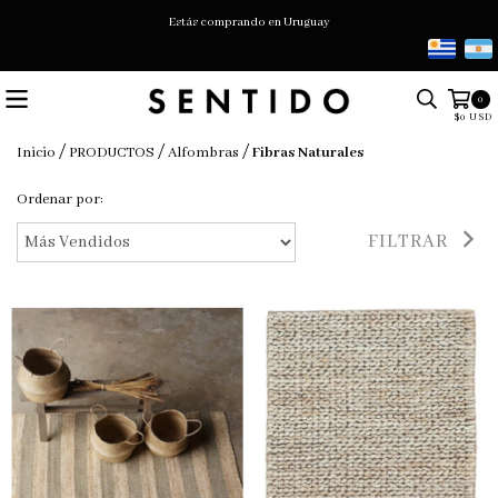
Estás comprando en Uruguay
0
$0 USD
/
/
/
Inicio
PRODUCTOS
Alfombras
Fibras Naturales
Ordenar por:
FILTRAR