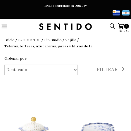
Estás comprando en Uruguay
0
$0 USD
/
/
/
/
Inicio
PRODUCTOS
Pip Studio
Vajilla
Teteras, torteras, azucareras, jarras y filtros de te
Ordenar por:
FILTRAR