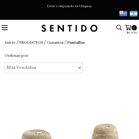
Estás comprando en Uruguay
0
$0 USD
/
/
/
Inicio
PRODUCTOS
Canastos
Pantallas
Ordenar por: