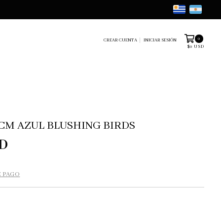
0
CREAR CUENTA
INICIAR SESIÓN
$0 USD
 CM AZUL BLUSHING BIRDS
SD
E PAGO