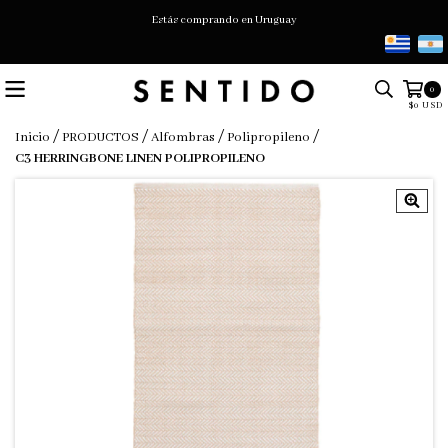
Estás comprando en Uruguay
0
$0 USD
/
/
/
/
Inicio
PRODUCTOS
Alfombras
Polipropileno
C3 HERRINGBONE LINEN POLIPROPILENO