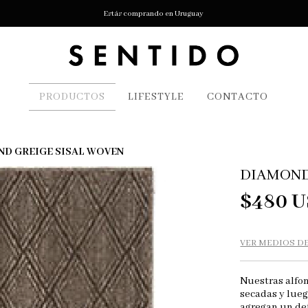
Estás comprando en Uruguay
PRODUCTOS
LIFESTYLE
CONTACTO
D GREIGE SISAL WOVEN
DIAMOND
$480 
VER MEDIOS D
Nuestras alfom
secadas y lueg
agregan un det