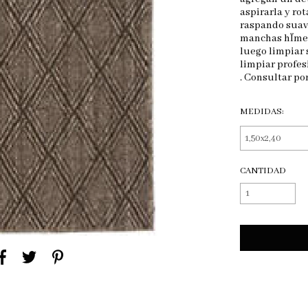
aspirarla y r
raspando suave
manchas hÏmed
luego limpiar
limpiar profe
. Consultar por
MEDIDAS:
CANTIDAD