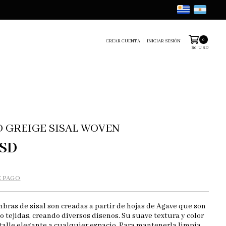
0
CREAR CUENTA
INICIAR SESIÓN
$0 USD
 GREIGE SISAL WOVEN
USD
E PAGO
bras de sisal son creadas a partir de hojas de Agave que son
o tejidas, creando diversos disenos. Su suave textura y color
alle elegante a cualquier espacio. Para mantenerla limpia,