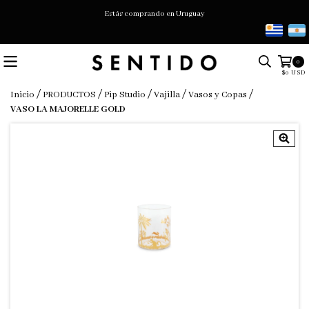
Estás comprando en Uruguay
0
$0 USD
/
/
/
/
/
Inicio
PRODUCTOS
Pip Studio
Vajilla
Vasos y Copas
VASO LA MAJORELLE GOLD