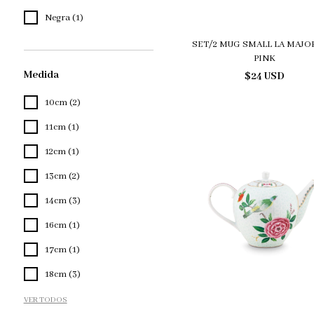
Negra (1)
SET/2 MUG SMALL LA MAJO
PINK
Medida
$24 USD
10cm (2)
11cm (1)
12cm (1)
13cm (2)
14cm (3)
16cm (1)
17cm (1)
18cm (3)
VER TODOS