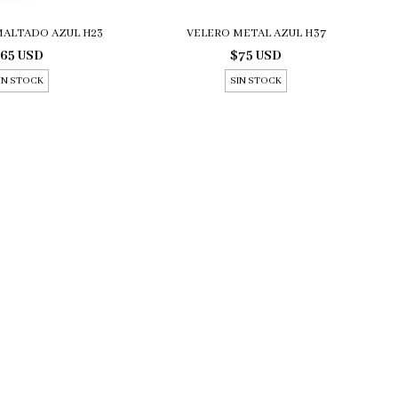
MALTADO AZUL H23
VELERO METAL AZUL H37
65 USD
$75 USD
IN STOCK
SIN STOCK