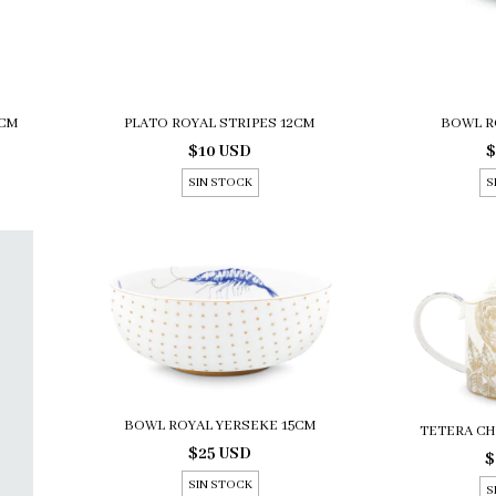
7CM
PLATO ROYAL STRIPES 12CM
BOWL R
$10 USD
$
SIN STOCK
S
BOWL ROYAL YERSEKE 15CM
TETERA CH
$25 USD
$
SIN STOCK
S