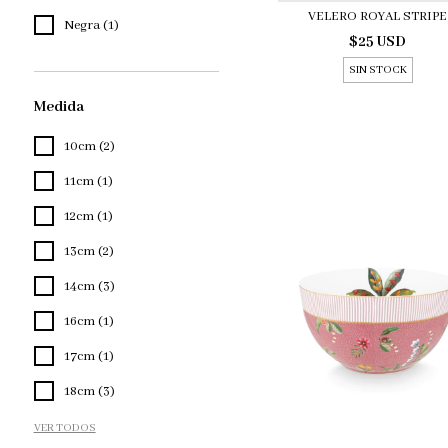
VELERO ROYAL STRIPE
Negra (1)
$25 USD
SIN STOCK
Medida
10cm (2)
11cm (1)
12cm (1)
13cm (2)
14cm (3)
16cm (1)
17cm (1)
18cm (3)
VER TODOS