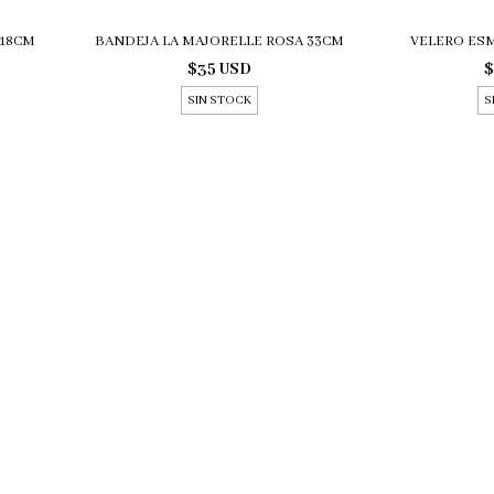
 18CM
BANDEJA LA MAJORELLE ROSA 33CM
VELERO ES
$35 USD
$
SIN STOCK
S