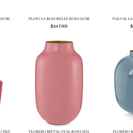
 17CM
PLATO LA MAJORELLE ROSA 21CM
TAZA XL L
$20 USD
$
O H23
FLORERO METAL OVAL ROSA H31
FLORERO 