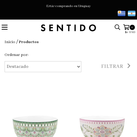
Estás comprando en Uruguay
0
$0 USD
/
Inicio
Productos
Ordenar por:
FILTRAR