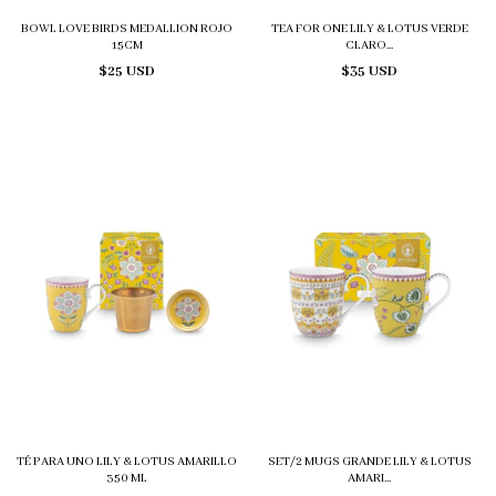
BOWL LOVE BIRDS MEDALLION ROJO
TEA FOR ONE LILY & LOTUS VERDE
15CM
CLARO...
$25 USD
$35 USD
TÉ PARA UNO LILY & LOTUS AMARILLO
SET/2 MUGS GRANDE LILY & LOTUS
350 ML
AMARI...