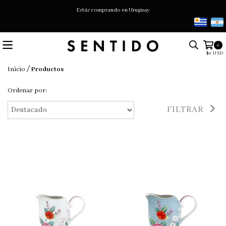
Estás comprando en Uruguay
0
$0 USD
/
Inicio
Productos
Ordenar por:
FILTRAR